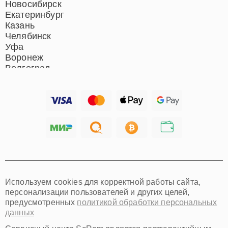
Новосибирск
Екатеринбург
Казань
Челябинск
Уфа
Воронеж
Волгоград
Барнаул
Ижевск
Тольятти
Ярославль
Саратов
Хабаровск
Томск
Тюмень
Иркутск
Самара
Используем cookies для корректной работы сайта,
Омск
персонализации пользователей и других целей,
Красноярск
предусмотренных
политикой обработки персональных
Пермь
данных
Ульяновск