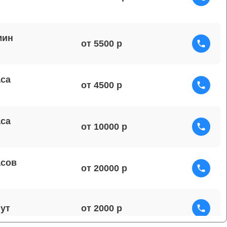
мин
от 5500
аса
от 4500
аса
от 10000
асов
от 20000
от 2000