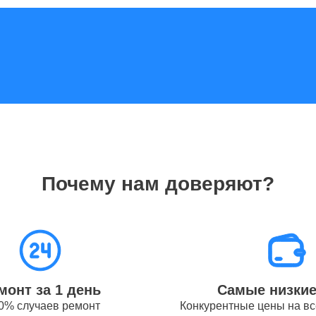
GPS-модуля iPhone Apple
120
разъема зарядки iPhone Apple
110
от 1.5
динамика iPhone Apple
часов
Почему нам доверяют?
Wi-Fi телефонов Apple
от 50
от 1.5
цепи питания телефонов Apple
часов
монт за 1 день
Самые низки
0% случаев ремонт
Конкурентные цены на вс