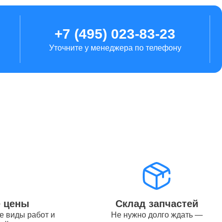
от 1700
+7 (495) 023-83-23
Уточните у менеджера по телефону
от 5900
от 5500
от 2250
от 11000
е цены
Склад запчастей
е виды работ и
Не нужно долго ждать —