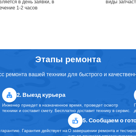
ляется в день заявки, в
виды запчас
от 1.5
ечение 1-2 часов
USB порта телефонов Apple
часов
камеры iPhone Apple
110
Этапы ремонта
сная чистка телефонов Apple
от 30
с ремонта вашей техники для быстрого и качествен
корпуса iPhone Apple
от 50
2. Выезд курьера
Инженер приедет в назначенное время, проведет осмотр
 материнской платы телефонов
от 1 ч
техники и составит смету. Бесплатно доставит технику в сервис.
5. Сообщаем о гот
арантию. Гарантия действует на
О завершении ремонта и тестиро
от 1.5