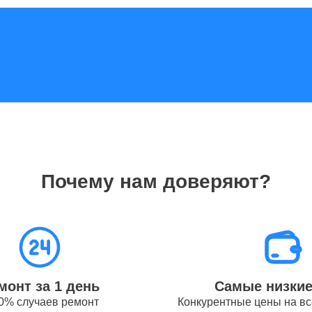
GPS-модуля iPhone Apple
70
разъема зарядки iPhone Apple
50
от 1.5
динамика iPhone Apple
часов
Почему нам доверяют?
Wi-Fi iPhone Apple
от 50
от 1.5
цепи питания iPhone Apple
часов
монт за 1 день
Самые низки
0% случаев ремонт
Конкурентные цены на вс