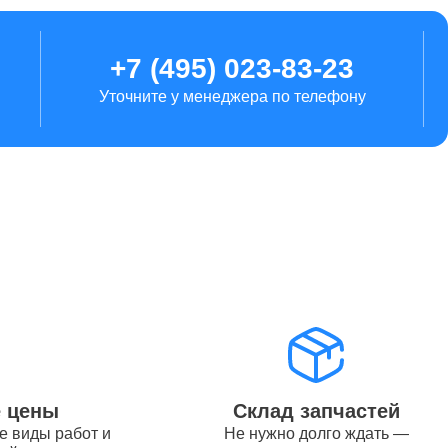
от 1700
+7 (495) 023-83-23
Уточните у менеджера по телефону
от 5900
от 5500
от 2250
от 11000
е цены
Склад запчастей
е виды работ и
Не нужно долго ждать —