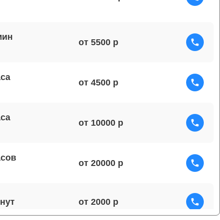
мин
от 5500
аса
от 4500
аса
от 10000
асов
от 20000
от 2000