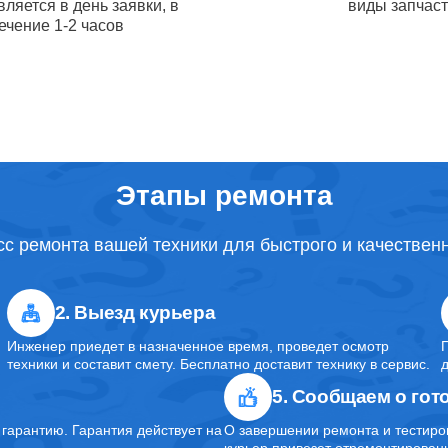
ляется в день заявки, в
виды запчас
от 1.5
ечение 1-2 часов
USB порта iPhone Apple
часов
камеры iPhone Apple
70
Этапы ремонта
сная чистка iPhone Apple
от 30
с ремонта вашей техники для быстрого и качествен
корпуса iPhone Apple
от 50
2. Выезд курьера
Инженер приедет в назначенное время, проведет осмотр
от 1 ч
материнской платы iPhone Apple
техники и составит смету. Бесплатно доставит технику в сервис.
5. Сообщаем о гот
от 1.5
арантию. Гарантия действует на
О завершении ремонта и тестиро