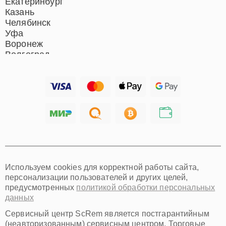
Екатеринбург
Казань
Челябинск
Уфа
Воронеж
Волгоград
Барнаул
Ижевск
Тольятти
Ярославль
Саратов
Хабаровск
Томск
Тюмень
Иркутск
Самара
Используем cookies для корректной работы сайта,
Омск
персонализации пользователей и других целей,
Красноярск
предусмотренных
политикой обработки персональных
Пермь
данных
Ульяновск
Киров
Сервисный центр ScRem является постгарантийным
Архангельск
(неавторизованным) сервисным центром. Торговые