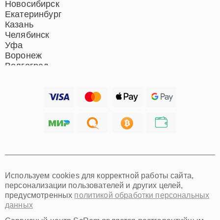
Новосибирск
Екатеринбург
Казань
Челябинск
Уфа
Воронеж
Волгоград
Барнаул
Ижевск
Тольятти
Ярославль
Саратов
Хабаровск
Томск
Тюмень
Иркутск
Самара
Используем cookies для корректной работы сайта,
Омск
персонализации пользователей и других целей,
Красноярск
предусмотренных
политикой обработки персональных
Пермь
данных
Ульяновск