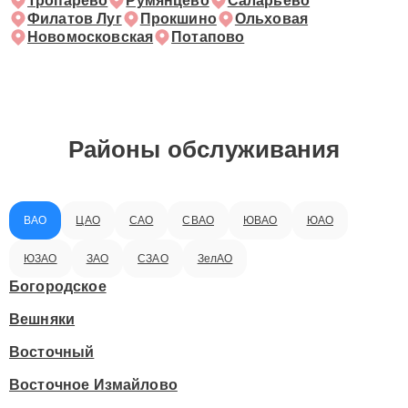
Тропарёво
Румянцево
Саларьево
Филатов Луг
Прокшино
Ольховая
Новомосковская
Потапово
Районы обслуживания
ВАО
ЦАО
САО
СВАО
ЮВАО
ЮАО
ЮЗАО
ЗАО
СЗАО
ЗелАО
Богородское
Вешняки
Восточный
Восточное Измайлово