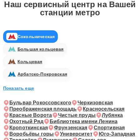
Наш сервисный центр на Вашей
станции метро
Сокольническая
Большая кольцевая
Кольцевая
Арбатско-Покровская
Показать еще
Бульвар Рокоссовского
Черкизовская
Преображенская площадь
Красносельская
Красные Ворота
Чистые пруды
Лубянка
Охотный Ряд
Библиотека имени Ленина
Кропоткинская
Фрунзенская
Спортивная
Воробьёвы горы
Университет
Юго-Западная