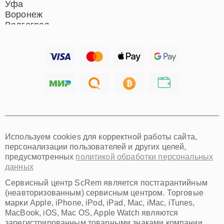
Уфа
Воронеж
Волгоград
Барнаул
Ижевск
Тольятти
Ярославль
Саратов
Хабаровск
Томск
Тюмень
Иркутск
Самара
Используем cookies для корректной работы сайта,
Омск
персонализации пользователей и других целей,
Красноярск
предусмотренных
политикой обработки персональных
Пермь
данных
Ульяновск
Киров
Сервисный центр ScRem является постгарантийным
Архангельск
(неавторизованным) сервисным центром. Торговые
Астрахань
марки Apple, iPhone, iPod, iPad, Mac, iMac, iTunes,
MacBook, iOS, Mac OS, Apple Watch являются
Белгород
зарегистрированным товарными знаками компании