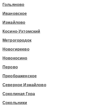
Гольяново
Ивановское
Измайлово
Косино-Ухтомский
Метрогородок
Новогиреево
Новокосино
Перово
Преображенское
Северное Измайлово
Соколиная Гора
Сокольники