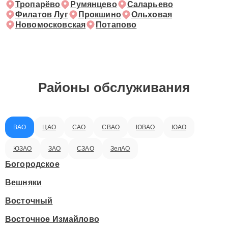
Тропарёво
Румянцево
Саларьево
Филатов Луг
Прокшино
Ольховая
Новомосковская
Потапово
Районы обслуживания
ВАО
ЦАО
САО
СВАО
ЮВАО
ЮАО
ЮЗАО
ЗАО
СЗАО
ЗелАО
Богородское
Вешняки
Восточный
Восточное Измайлово