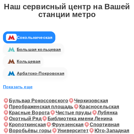
Наш сервисный центр на Вашей
станции метро
Сокольническая
Большая кольцевая
Кольцевая
Арбатско-Покровская
Показать еще
Бульвар Рокоссовского
Черкизовская
Преображенская площадь
Красносельская
Красные Ворота
Чистые пруды
Лубянка
Охотный Ряд
Библиотека имени Ленина
Кропоткинская
Фрунзенская
Спортивная
Воробьёвы горы
Университет
Юго-Западная