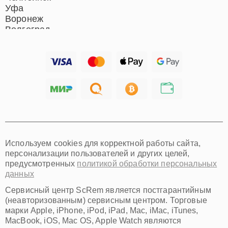
Уфа
Воронеж
Волгоград
Барнаул
Ижевск
Тольятти
Ярославль
Саратов
Хабаровск
Томск
Тюмень
Иркутск
Самара
Используем cookies для корректной работы сайта,
Омск
персонализации пользователей и других целей,
Красноярск
предусмотренных
политикой обработки персональных
Пермь
данных
Ульяновск
Киров
Сервисный центр ScRem является постгарантийным
Архангельск
(неавторизованным) сервисным центром. Торговые
Астрахань
марки Apple, iPhone, iPod, iPad, Mac, iMac, iTunes,
MacBook, iOS, Mac OS, Apple Watch являются
Белгород