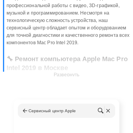
профессиональной работы с видео, 3D-графикой,
музыкой и программированием. Несмотря на
технологическую сложность устройства, наш
сервисный центр обладает опытом и оборудованием
для точной диагностики и качественного ремонта всех
компонентов Mac Pro Intel 2019.
🔧 Ремонт компьютера Apple Mac Pro
Intel 2019 в Москве
Развернуть
Ремонт компьютера Apple Mac Pro Intel 2019 в Москве
охватывает полный спектр работ по восстановлению
функциональности устройства. Среди наиболее
востребованных услуг:
Сервисный центр Apple
Замена или модернизация процессоров,
оперативной памяти и графических карт
Ремонт и замена блоков питания, охлаждающих