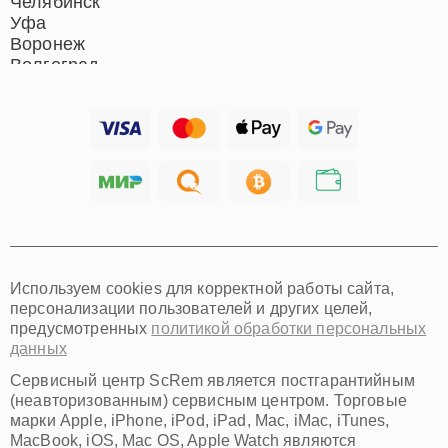
Челябинск
Уфа
Воронеж
Волгоград
Барнаул
Ижевск
Тольятти
Ярославль
Саратов
Хабаровск
Томск
Тюмень
Иркутск
Самара
Используем cookies для корректной работы сайта,
Омск
персонализации пользователей и других целей,
Красноярск
предусмотренных
политикой обработки персональных
Пермь
данных
Ульяновск
Киров
Сервисный центр ScRem является постгарантийным
Архангельск
(неавторизованным) сервисным центром. Торговые
Астрахань
марки Apple, iPhone, iPod, iPad, Mac, iMac, iTunes,
MacBook, iOS, Mac OS, Apple Watch являются
Белгород