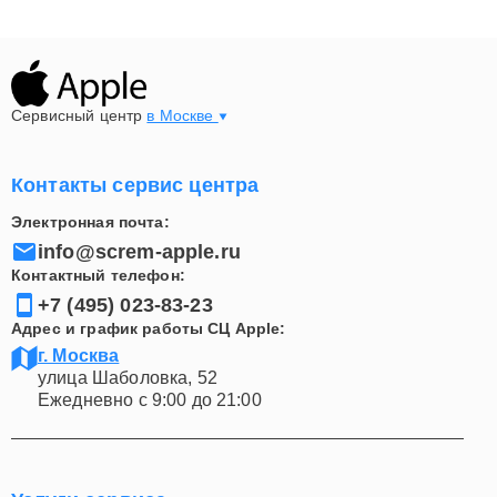
профессиональное решение любых аппаратных и
программных проблем. Доверяя ремонт Mac Pro
нашим специалистам, вы гарантированно получаете
надежное восстановление техники и качественный
Сервисный центр
сервис на всех этапах обслуживания.
в Москве
Контакты сервис центра
Электронная почта:
info@screm-apple.ru
Контактный телефон:
+7 (495) 023-83-23
Адрес и график работы СЦ Apple:
г. Москва
улица Шаболовка, 52
Ежедневно с 9:00 до 21:00