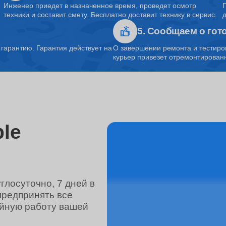
Инженер приедет в назначенное время, проведет осмотр
техники и составит смету. Бесплатно доставит технику в сервис.
5. Сообщаем о гот
от 80 минут
арантию. Гарантия действует на
О завершении ремонта и тестиро
курьер привезет отремонтированн
от 1.5 часов
от 45 минут
le
от 3 часов
лосуточно, 7 дней в
предпринять все
от 70 минут
ойную работу вашей