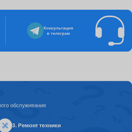
895
Консультация
в телеграм
8235
3250
995
ного обслуживания
4500
3. Ремонт техники
1500