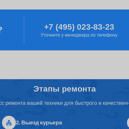
от 60 минут
+7 (495) 023-83-23
?
от 2 часов
Уточните у менеджера по телефону
от 2 часов
от 60 минут
Этапы ремонта
с ремонта вашей техники для быстрого и качествен
от 1 часа
2. Выезд курьера
от 50 минут