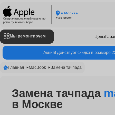
в Москве
⭐ 4.9 (3000+)
Специализированный сервис по
ремонту техники Apple
Мы ремонтируем
Цены
Гара
Акция! Действует скидка в размере 
Главная
MacBook
Замена тачпада
Замена тачпада
m
в Москве