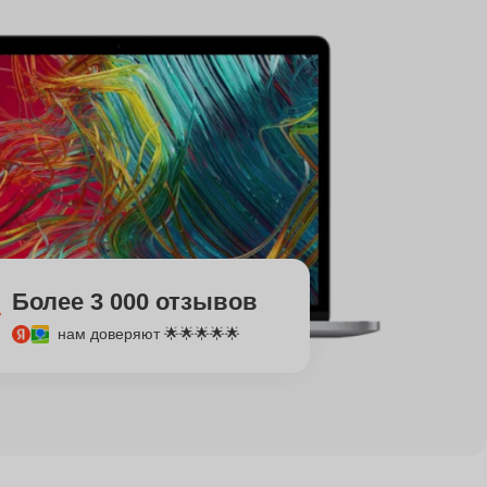
Более 3 000 отзывов
нам доверяют 🌟🌟🌟🌟🌟