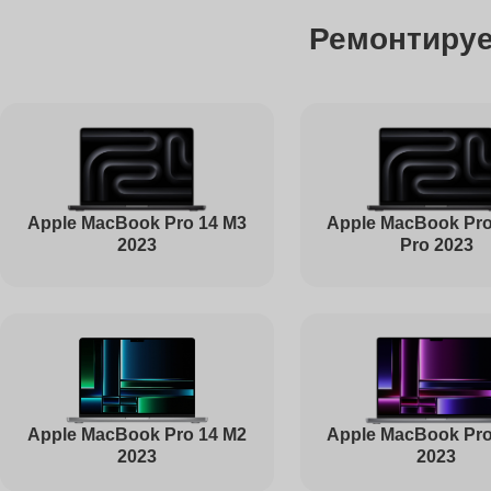
Ремонтиру
Чистка от пыли
Ремонт Bluetooth
Ремонт южного моста
Apple MacBook Pro 14 M3
Apple MacBook Pro
2023
Pro 2023
Ремонт USB-портов
Настройка Wi-Fi
Apple MacBook Pro
Apple MacBook Pro 14 M2
2023
2023
Ремонт петель крышки