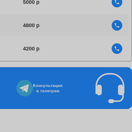
5000
4800
4200
4750
Консультация
в телеграм
1060
8500