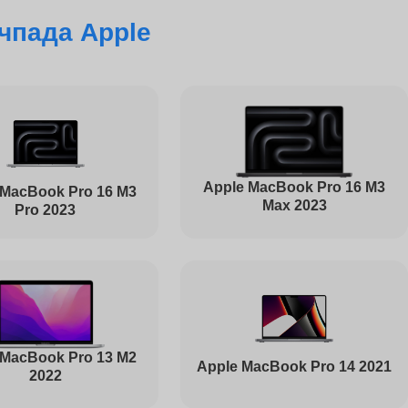
чпада Apple
830
4000
3200
Apple MacBook Pro 16 M3
 MacBook Pro 16 M3
Max 2023
Pro 2023
4000
1030
 MacBook Pro 13 M2
Apple MacBook Pro 14 2021
2022
1045