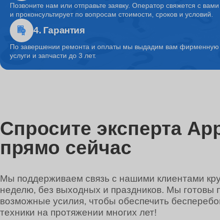
Позвоните нам или отправьте заявку. Оператор свяжется с вами
и проконсультирует по вопросам стоимости, сроков и условий.
4. Гарантия
Ремонт системы охлаждения
По завершении ремонта и оплаты мы выдадим вам фирменную г
услуги и запчасти до 3 лет.
Ремонт микрофона
Ремонт кулера
Спросите эксперта App
прямо сейчас
Ремонт кнопки включения
Мы поддерживаем связь с нашими клиентами круг
неделю, без выходных и праздников. Мы готовы 
Ремонт звуковой карты
возможные усилия, чтобы обеспечить беспереб
техники на протяжении многих лет!