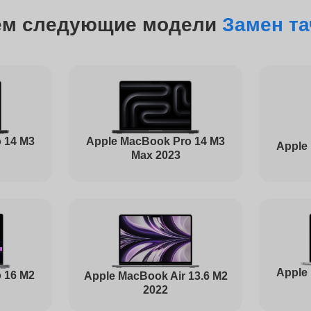
от 120 минут
ем следующие модели
Замен та
от 90 минут
от 80 минут
 14 M3
Apple MacBook Pro 14 M3
Apple
Max 2023
от 1 часа
от 60 минут
Apple
 16 M2
Apple MacBook Air 13.6 M2
2022
от 90 минут