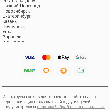
Ростов-на-Дону
Нижний Новгород
Новосибирск
Екатеринбург
Казань
Челябинск
Уфа
Воронеж
Волгоград
Барнаул
Ижевск
Тольятти
Ярославль
Саратов
Хабаровск
Томск
Тюмень
Иркутск
Самара
Используем cookies для корректной работы сайта,
Омск
персонализации пользователей и других целей,
Красноярск
предусмотренных
политикой обработки персональных