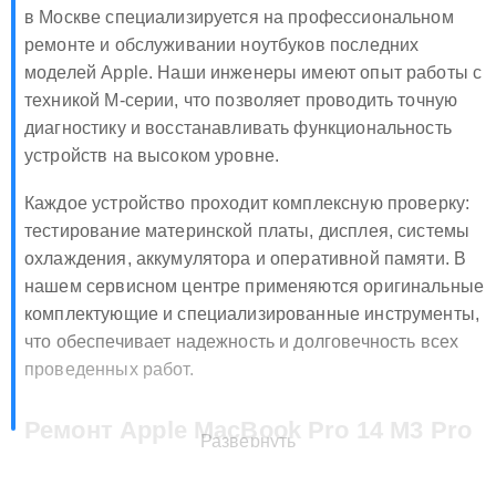
Сервисный центр Apple MacBook Pro 14 M3 Pro 2023
в Москве специализируется на профессиональном
ремонте и обслуживании ноутбуков последних
моделей Apple. Наши инженеры имеют опыт работы с
техникой M-серии, что позволяет проводить точную
диагностику и восстанавливать функциональность
устройств на высоком уровне.
Каждое устройство проходит комплексную проверку:
тестирование материнской платы, дисплея, системы
охлаждения, аккумулятора и оперативной памяти. В
нашем сервисном центре применяются оригинальные
комплектующие и специализированные инструменты,
что обеспечивает надежность и долговечность всех
проведенных работ.
Ремонт Apple MacBook Pro 14 M3 Pro
Развернуть
2023 в Москве 🔧💻