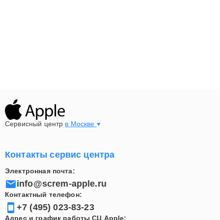
Не включается ноутбук или зависает
Проблемы с экраном, подсветкой или трекпадом
Сбои SSD или оперативной памяти
Замедление работы системы или сбои macOS
Перегрев и шум кулера
Также наши специалисты дают рекомендации по
правильной эксплуатации MacBook, чтобы
поддерживать стабильную работу устройства и
продлить срок его службы.
Сервисный центр
в Москве
Контакты сервис центра
Электронная почта:
info@screm-apple.ru
Контактный телефон:
+7 (495) 023-83-23