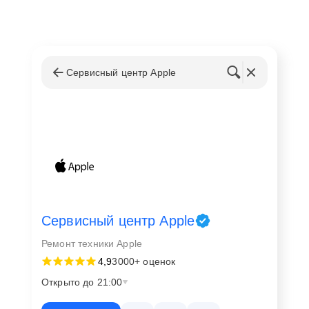
Диагностика и восстановление работы
материнской платы и процессора;
Замена SSD, модулей памяти и блоков питания;
Устранение проблем с дисплеем, сенсорными
Сервисный центр Apple
функциями и системой охлаждения;
Настройка macOS, обновление ПО и устранение
программных сбоев;
Ремонт портов USB-C, Thunderbolt и сетевых
интерфейсов.
Каждый этап ремонта проводится с соблюдением
стандартов качества Apple, что обеспечивает
долгосрочную надежность работы iMac 24 2024.
Сервисный центр Apple
Ремонт техники Apple
Ремонт техники и адрес сервисного
4,9
3000+ оценок
центра 🏢📞
Открыто до 21:00