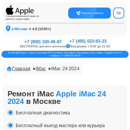
Заказать звонок
Специализированный сервис по
ремонту техники Apple
в Москве
⭐ 4.9 (1000+)
+7 (495) 023-83-23
+7 (800) 100-49-87
БЕСПЛАТНО для всех регионов
Ежедневно с 9:00 до 21:00
Акция! Действует скидка в размере 25% на ремонт при первом обращении в наш сервис. Подробности по
телефону +7 (495) 023-83-23
Главная
iMac
iMac 24 2024
Ремонт iMac
Apple iMac 24
2024
в Москве
Бесплатная диагностика
Бесплатный выезд мастера или курьера