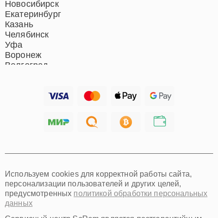
Новосибирск
Екатеринбург
Казань
Челябинск
Уфа
Воронеж
Волгоград
Барнаул
Ижевск
Тольятти
Ярославль
Саратов
Хабаровск
Томск
Тюмень
Иркутск
Самара
Используем cookies для корректной работы сайта,
Омск
персонализации пользователей и других целей,
Красноярск
предусмотренных
политикой обработки персональных
Пермь
данных
Ульяновск