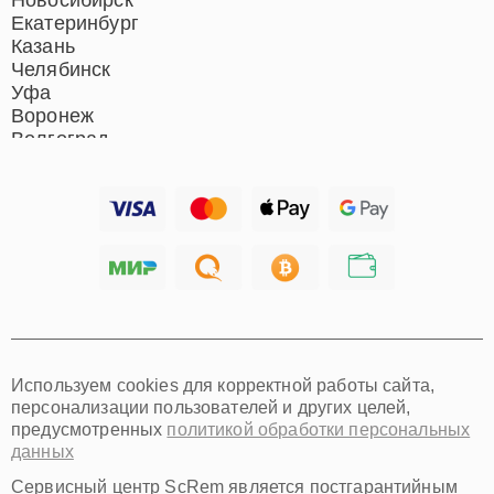
Новосибирск
Екатеринбург
Казань
Челябинск
Уфа
Воронеж
Волгоград
Барнаул
Ижевск
Тольятти
Ярославль
Саратов
Хабаровск
Томск
Тюмень
Иркутск
Самара
Используем cookies для корректной работы сайта,
Омск
персонализации пользователей и других целей,
Красноярск
предусмотренных
политикой обработки персональных
Пермь
данных
Ульяновск
Киров
Сервисный центр ScRem является постгарантийным