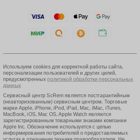
Барнаул
Ижевск
Тольятти
Ярославль
Саратов
Хабаровск
Томск
Тюмень
Иркутск
Самара
Используем cookies для корректной работы сайта,
Омск
персонализации пользователей и других целей,
Красноярск
предусмотренных
политикой обработки персональных
Пермь
данных
Ульяновск
Киров
Сервисный центр ScRem является постгарантийным
Архангельск
(неавторизованным) сервисным центром. Торговые
Астрахань
марки Apple, iPhone, iPod, iPad, Mac, iMac, iTunes,
MacBook, iOS, Mac OS, Apple Watch являются
Белгород
зарегистрированным товарными знаками компании
Благовещенск
Apple Inc. Обозначение используется с целью
Брянск
информирования потребителей о предоставляемых
Владивосток
услугах в отношении техники правообладателя. Не