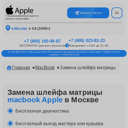
Заказать звонок
Специализированный сервис по
ремонту техники Apple
в Москве
⭐ 4.9 (1000+)
+7 (495) 023-83-23
+7 (800) 100-49-87
БЕСПЛАТНО для всех регионов
Ежедневно с 9:00 до 21:00
Акция! Действует скидка в размере 25% на ремонт при первом обращении в наш сервис. Подробности по
телефону +7 (495) 023-83-23
Главная
MacBook
Замена шлейфа матрицы
Замена шлейфа матрицы
macbook Apple
в Москве
Бесплатная диагностика
Бесплатный выезд мастера или курьера