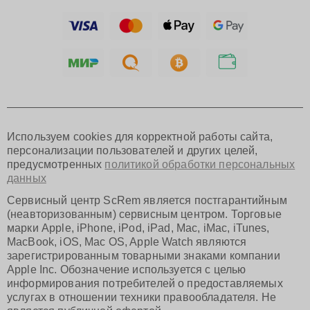
Ижевск
Тольятти
Ярославль
Саратов
Хабаровск
Томск
Тюмень
Иркутск
Самара
Используем cookies для корректной работы сайта,
Омск
персонализации пользователей и других целей,
Красноярск
предусмотренных
политикой обработки персональных
Пермь
данных
Ульяновск
Киров
Сервисный центр ScRem является постгарантийным
Архангельск
(неавторизованным) сервисным центром. Торговые
Астрахань
марки Apple, iPhone, iPod, iPad, Mac, iMac, iTunes,
MacBook, iOS, Mac OS, Apple Watch являются
Белгород
зарегистрированным товарными знаками компании
Благовещенск
Apple Inc. Обозначение используется с целью
Брянск
информирования потребителей о предоставляемых
Владивосток
услугах в отношении техники правообладателя. Не
Владикавказ