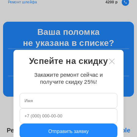
Ремонт шлейфа
4200
Ваша поломка
не указана в списке?
+7 (495) 023-83-23
Успейте на скидку
Уточните у менеджера по телефону
Закажите ремонт сейчас и
получите скидку 25%!
Консультация
в телеграм
Ремонтируем следующие модели
Apple
Отправить заявку