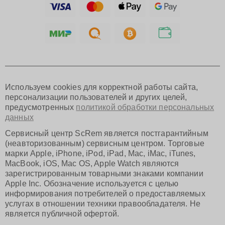
Тольятти
Ярославль
Саратов
Хабаровск
Томск
Тюмень
Иркутск
Самара
Используем cookies для корректной работы сайта,
Омск
персонализации пользователей и других целей,
Красноярск
предусмотренных
политикой обработки персональных
Пермь
данных
Ульяновск
Киров
Сервисный центр ScRem является постгарантийным
Архангельск
(неавторизованным) сервисным центром. Торговые
Астрахань
марки Apple, iPhone, iPod, iPad, Mac, iMac, iTunes,
MacBook, iOS, Mac OS, Apple Watch являются
Белгород
зарегистрированным товарными знаками компании
Благовещенск
Apple Inc. Обозначение используется с целью
Брянск
информирования потребителей о предоставляемых
Владивосток
услугах в отношении техники правообладателя. Не
Владикавказ
является публичной офертой.
Владимир