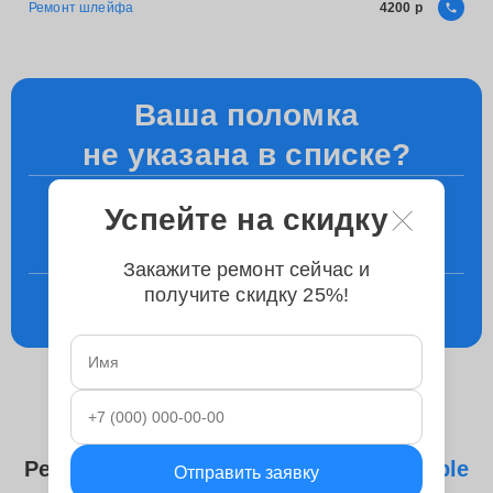
Ремонт шлейфа
4200
Ваша поломка
не указана в списке?
+7 (495) 023-83-23
Успейте на скидку
Уточните у менеджера по телефону
Закажите ремонт сейчас и
получите скидку 25%!
Консультация
в телеграм
Ремонтируем следующие модели
Apple
Отправить заявку