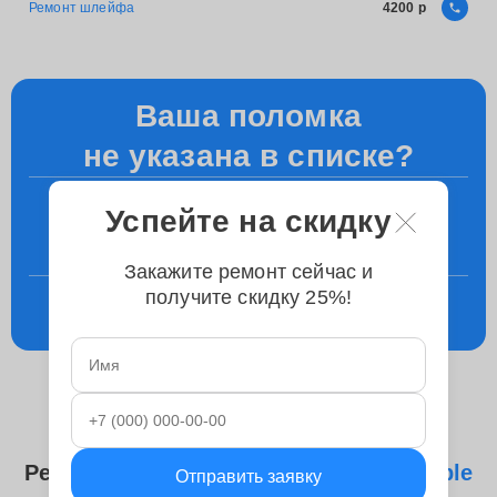
Ремонт шлейфа
4200
Ваша поломка
не указана в списке?
+7 (495) 023-83-23
Успейте на скидку
Уточните у менеджера по телефону
Закажите ремонт сейчас и
получите скидку 25%!
Консультация
в телеграм
Ремонтируем следующие модели
Apple
Отправить заявку