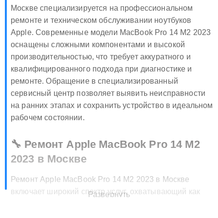
Сервисный центр Apple MacBook Pro 14 M2 2023 в
Москве специализируется на профессиональном
ремонте и техническом обслуживании ноутбуков
Apple. Современные модели MacBook Pro 14 M2 2023
оснащены сложными компонентами и высокой
производительностью, что требует аккуратного и
квалифицированного подхода при диагностике и
ремонте. Обращение в специализированный
сервисный центр позволяет выявить неисправности
на ранних этапах и сохранить устройство в идеальном
рабочем состоянии.
🔧 Ремонт Apple MacBook Pro 14 M2
2023 в Москве
Ремонт Apple MacBook Pro 14 M2 2023 в Москве
включает широкий спектр услуг, охватывающий как
Развернуть
аппаратные, так и программные поломки. Среди