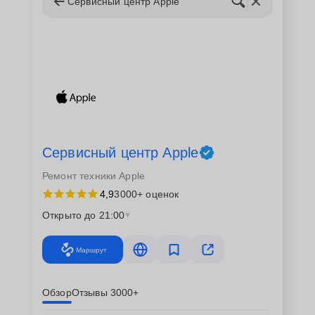
Сервисный центр Apple
Команда сертифицированных специалистов с
глубокими знаниями и богатым опытом;
Тщательная диагностика и точное выявление
причин неисправности;
Кратчайшие сроки замены материнской платы;
Гарантийное обслуживание после проведения
ремонта.
Процедура замены материнской
Сервисный центр Apple
платы
Ремонт техники Apple
4,9
3000+ оценок
Замена материнской платы на ноутбуке Apple в
Открыто до 21:00
Москве проводится в несколько этапов. Наши
специалисты начинают с диагностики, чтобы
Маршрут
подтвердить необходимость замены. После этого
происходит аккуратная разборка ноутбука, снятие
старой платы и установка новой. Весь процесс
Обзор
Отзывы 3000+
сопровождается последовательной проверкой