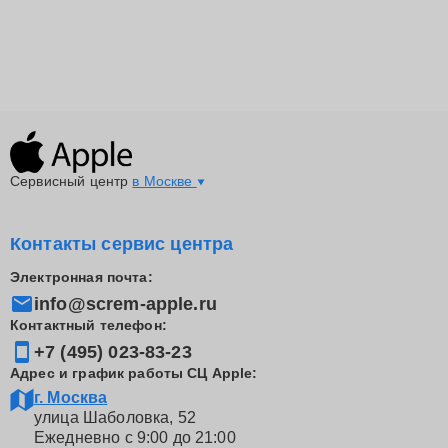
обслуживание. Выбирая ScRem, клиенты получают
доступ к широкому спектру услуг, из которых каждый
сможет подобрать для себя оптимальное решение.
Не допускайте ухудшения состояния ноутбука из-за
использования некачественных запчастей или
непрофессионального ремонта. Доверьте это дело
нам, и ноутбук Эпл будет функционировать как новый.
Сервисный центр
в Москве
Контакты сервис центра
Электронная почта:
info@screm-apple.ru
Контактный телефон:
+7 (495) 023-83-23
Адрес и график работы СЦ Apple:
г. Москва
улица Шаболовка, 52
Ежедневно с 9:00 до 21:00