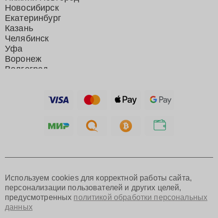
Новосибирск
Екатеринбург
Казань
Челябинск
Уфа
Воронеж
Волгоград
Барнаул
Ижевск
Тольятти
Ярославль
Саратов
Хабаровск
Томск
Тюмень
Иркутск
Самара
Используем cookies для корректной работы сайта,
Омск
персонализации пользователей и других целей,
Красноярск
предусмотренных
политикой обработки персональных
Пермь
данных
Ульяновск