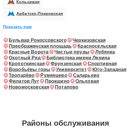
Кольцевая
новые, обеспечивая вам комфортное использование
на длительный срок. Доверьте ремонт AirPods
Арбатско-Покровская
профессионалам в Москве, и наслаждайтесь
Показать еще
качественным звуком без перерывов.
Бульвар Рокоссовского
Черкизовская
Преображенская площадь
Красносельская
Красные Ворота
Чистые пруды
Лубянка
Охотный Ряд
Библиотека имени Ленина
Кропоткинская
Фрунзенская
Спортивная
Воробьёвы горы
Университет
Юго-Западная
Тропарёво
Румянцево
Саларьево
Филатов Луг
Прокшино
Ольховая
Новомосковская
Потапово
Районы обслуживания