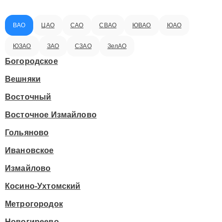
ВАО
ЦАО
САО
СВАО
ЮВАО
ЮАО
ЮЗАО
ЗАО
СЗАО
ЗелАО
Богородское
Вешняки
Восточный
Восточное Измайлово
Гольяново
Ивановское
Измайлово
Косино-Ухтомский
Метрогородок
Новогиреево