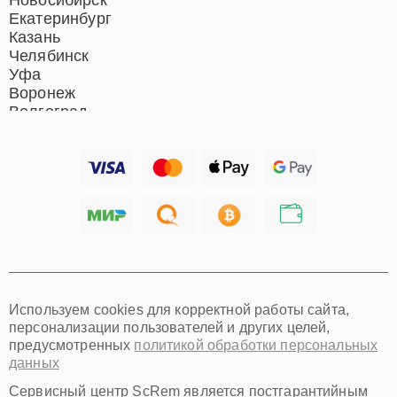
Новосибирск
Екатеринбург
Казань
Челябинск
Уфа
Воронеж
Волгоград
Барнаул
Ижевск
Тольятти
Ярославль
Саратов
Хабаровск
Томск
Тюмень
Иркутск
Самара
Используем cookies для корректной работы сайта,
Омск
персонализации пользователей и других целей,
Красноярск
предусмотренных
политикой обработки персональных
Пермь
данных
Ульяновск
Киров
Сервисный центр ScRem является постгарантийным