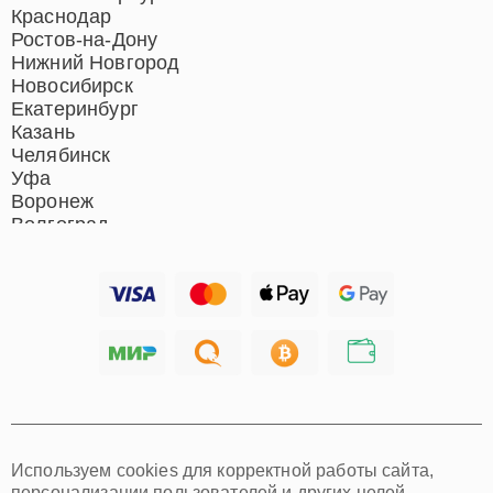
Краснодар
Ростов-на-Дону
Нижний Новгород
Новосибирск
Екатеринбург
Казань
Челябинск
Уфа
Воронеж
Волгоград
Барнаул
Ижевск
Тольятти
Ярославль
Саратов
Хабаровск
Томск
Тюмень
Иркутск
Самара
Используем cookies для корректной работы сайта,
Омск
персонализации пользователей и других целей,