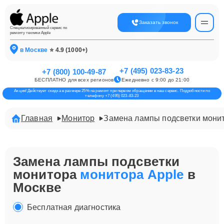
Заказать звонок
Специализированный сервис по
ремонту техники Apple
в Москве
⭐ 4.9 (1000+)
+7 (495) 023-83-23
+7 (800) 100-49-87
БЕСПЛАТНО для всех регионов
Ежедневно с 9:00 до 21:00
Акция! Действует скидка в размере 25% на ремонт при первом обращении в наш сервис. Подробности по
телефону +7 (495) 023-83-23
Главная
Монитор
Замена лампы подсветки мони
Замена лампы подсветки
монитора
монитора Apple
в
Москве
Бесплатная диагностика