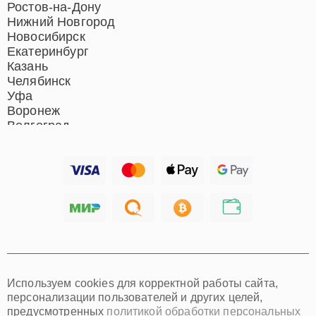
Ростов-на-Дону
Нижний Новгород
Новосибирск
Екатеринбург
Казань
Челябинск
Уфа
Воронеж
Волгоград
Барнаул
Ижевск
Тольятти
Ярославль
Саратов
Хабаровск
Томск
Тюмень
Иркутск
Самара
Используем cookies для корректной работы сайта,
Омск
персонализации пользователей и других целей,
Красноярск
предусмотренных
политикой обработки персональных