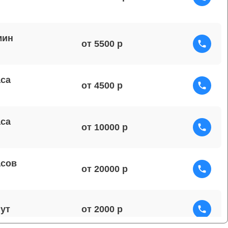
мин
от 5500
аса
от 4500
аса
от 10000
асов
от 20000
от 2000