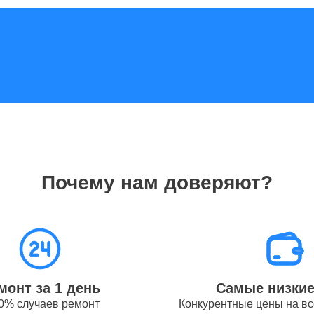
GPS-модуля iPhone Apple
100
разъема зарядки iPhone Apple
40
от 1.5
динамика телефонов Apple
часов
Почему нам доверяют?
Wi-Fi телефонов Apple
от 50
от 1.5
цепи питания телефонов Apple
часов
монт за 1 день
Самые низки
0% случаев ремонт
Конкурентные цены на вс