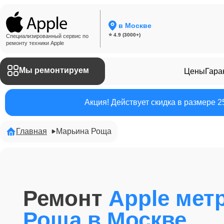
в Москве
⭐ 4.9 (3000+)
Специализированный сервис по
ремонту техники Apple
Мы ремонтируем
Цены
Гара
Акция! Действует скидка в размере 
Главная
Марьина Роща
Ремонт
Apple мет
Роща в Москве