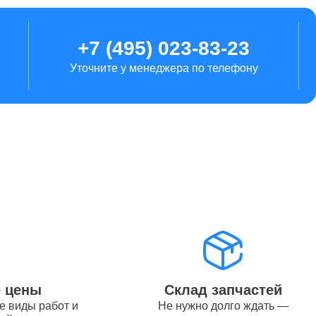
от 1700
+7 (495) 023-83-23
Уточните у менеджера по телефону
от 5900
от 5500
от 2250
от 11000
е цены
Склад запчастей
е виды работ и
Не нужно долго ждать —