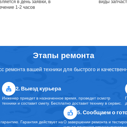
ляется в день заявки, в
виды запчас
от 1.5
ечение 1-2 часов
USB порта телефонов Apple
часов
камеры iPhone Apple
100
Этапы ремонта
сная чистка телефонов Apple
от 30
с ремонта вашей техники для быстрого и качествен
корпуса iPhone Apple
от 50
2. Выезд курьера
Инженер приедет в назначенное время, проведет осмотр
 материнской платы телефонов
от 1 ч
техники и составит смету. Бесплатно доставит технику в сервис.
5. Сообщаем о гот
арантию. Гарантия действует на
О завершении ремонта и тестиро
от 1.5