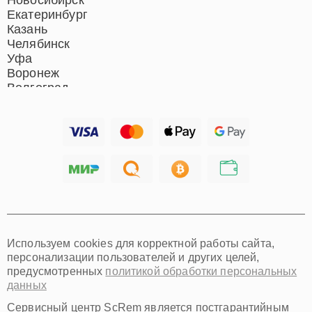
Новосибирск
Екатеринбург
Казань
Челябинск
Уфа
Воронеж
Волгоград
Барнаул
Ижевск
Тольятти
Ярославль
Саратов
Хабаровск
Томск
Тюмень
Иркутск
Самара
Используем cookies для корректной работы сайта,
Омск
персонализации пользователей и других целей,
Красноярск
предусмотренных
политикой обработки персональных
Пермь
данных
Ульяновск
Киров
Сервисный центр ScRem является постгарантийным