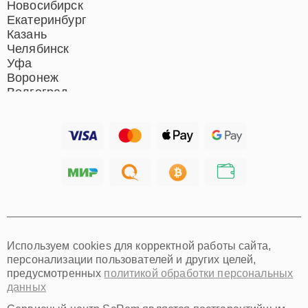
Новосибирск
Екатеринбург
Казань
Челябинск
Уфа
Воронеж
Волгоград
Барнаул
Ижевск
Тольятти
Ярославль
Саратов
Хабаровск
Томск
Тюмень
Иркутск
Самара
Используем cookies для корректной работы сайта,
Омск
персонализации пользователей и других целей,
Красноярск
предусмотренных
политикой обработки персональных
Пермь
данных
Ульяновск