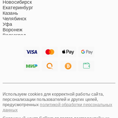
Новосибирск
Екатеринбург
Казань
Челябинск
Уфа
Воронеж
Волгоград
Барнаул
Ижевск
Тольятти
Ярославль
Саратов
Хабаровск
Томск
Тюмень
Иркутск
Самара
Используем cookies для корректной работы сайта,
Омск
персонализации пользователей и других целей,
Красноярск
предусмотренных
политикой обработки персональных
Пермь
данных
Ульяновск