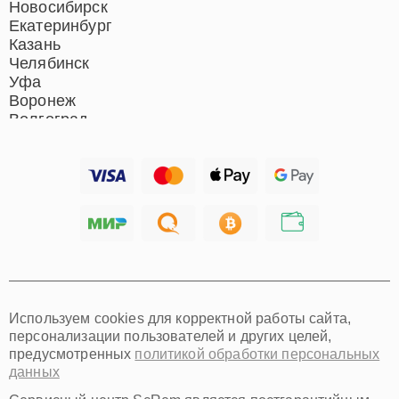
Новосибирск
Екатеринбург
Казань
Челябинск
Уфа
Воронеж
Волгоград
Барнаул
Ижевск
Тольятти
Ярославль
Саратов
Хабаровск
Томск
Тюмень
Иркутск
Самара
Используем cookies для корректной работы сайта,
Омск
персонализации пользователей и других целей,
Красноярск
предусмотренных
политикой обработки персональных
Пермь
данных
Ульяновск