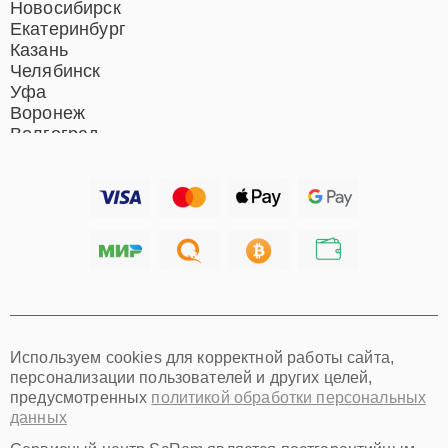
Новосибирск
Екатеринбург
Казань
Челябинск
Уфа
Воронеж
Волгоград
Барнаул
Ижевск
Тольятти
Ярославль
Саратов
Хабаровск
Томск
Тюмень
Иркутск
Самара
Используем cookies для корректной работы сайта,
Омск
персонализации пользователей и других целей,
Красноярск
предусмотренных
политикой обработки персональных
Пермь
данных
Ульяновск